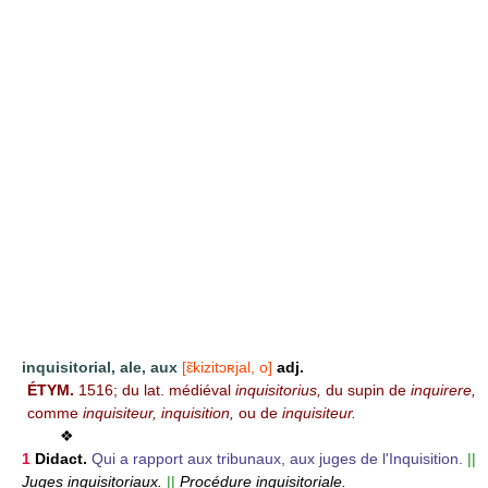
inquisitorial, ale, aux
[ɛ̃kizitɔʀjal, o]
adj.
ÉTYM.
1516; du lat. médiéval
inquisitorius,
du supin de
inquirere,
comme
inquisiteur, inquisition,
ou de
inquisiteur.
❖
1
Didact.
Qui a rapport aux tribunaux, aux juges de l'Inquisition.
||
Juges inquisitoriaux.
||
Procédure inquisitoriale.