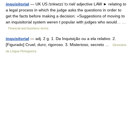
inquisitorial
— UK US /ɪnkwɪzɪˈtɔːriəl/ adjective LAW ► relating to
a legal process in which the judge asks the questions in order to
get the facts before making a decision: »Suggestions of moving to
an inquisitorial system weren t popular with judges who would… …
Financial and business terms
inquisitorial
— adj. 2 g. 1. Da Inquisição ou a ela relativo. 2.
[Figurado] Cruel, duro; rigoroso. 3. Misterioso, secreto …
Dicionário
da Língua Portuguesa