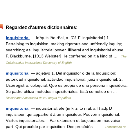
Regardez d'autres dictionnaires:
Inquisitorial
— In*quis i*to ri*al, a. [Cf. F. inquisitorial.] 1.
Pertaining to inquisition; making rigorous and unfriendly inquiry;
searching; as, inquisitorial power. Illiberal and inquisitorial abuse.
F. Blackburne. [1913 Webster] He conferred on it a kind of …
The
Collaborative International Dictionary of English
inquisitorial
— adjetivo 1. Del inquisidor o de la Inquisición:
autoridad inquisitorial, actividad inquisitorial, juez inquisitorial. 2.
Uso/registro: coloquial. Que es propio de una persona inquisidora:
Su padre utiliza métodos inquisitoriales. Está sometido en …
Diccionario Salamanca de la Lengua Española
inquisitorial
— inquisitorial, ale (in ki zi to ri al, a l ) adj. D
inquisiteur, qui appartient à un inquisiteur. Pouvoir inquisitorial.
Visites inquisitoriales. Par extension et toujours en mauvaise
part. Qui procède par inquisition. Des procédés… …
Dictionnaire de