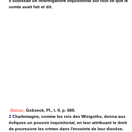
il subissait un interrogatoire inquisitorial sur tout ce que le
comte avait fait et dit.
Balzac,
Gobseck, Pl., t. II, p. 660.
2
Charlemagne, comme les rois des Wisigoths, donna aux
évêques un pouvoir inquisitorial, en leur attribuant le droit
de poursuivre les crimes dans l'enceinte de leur diocèse.