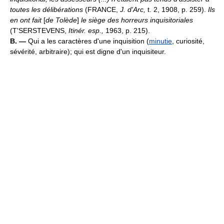
toutes les délibérations
(FRANCE,
J. d'Arc,
t. 2, 1908, p. 259).
Ils
en ont fait
[
de Tolède
]
le siège des horreurs inquisitoriales
(T'SERSTEVENS,
Itinér. esp.,
1963, p. 215).
B. —
Qui a les caractères d'une inquisition (
minutie
, curiosité,
sévérité, arbitraire); qui est digne d'un inquisiteur.