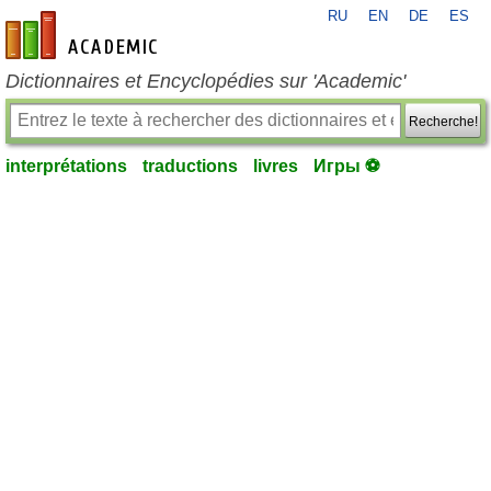
RU
EN
DE
ES
fr-academic.com
Dictionnaires et Encyclopédies sur 'Academic'
Recherche!
interprétations
traductions
livres
Игры ⚽