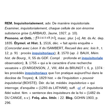
REM.
Inquisitorialement
, adv. De manière inquisitoriale.
Examiner, inquisitorialement, chaque cellule de son énorme
substance grise
(LARBAUD,
Jaune,
1927, p. 10).
Prononc. et Orth. :
[
], masc. plur. [-o]. Att. ds
Ac.
dep.
1835.
Étymol. et Hist. 1.
1516, déc. « fait après enquête »
(
Concordat avec Léon X
ds ISAMBERT,
Recueil des anc. lois fr.,
t.
12, p. 91 : procès
inquisitoriaux
);
2.
1570 (
ap.
J. BAUX,
Mém.
hist. de Bourg.,
II, 55 ds GDF.
Compl. :
profonde et
inquisitoriale
observation);
3.
1755 « qui a le caractère d'une recherche
vexatoire » (D'ARGENSON,
J.,
VIII, 484 ds BRUNOT t. 6, p. 1374 :
les procédés
inquisitoriaux
que l'on pratique aujourd'hui dans le
diocèse de Troyes);
4.
1829 hist. « de l'Inquisition »
pouvoir
inquisitorial
(BOISTE). Dér. du lat. médiév.
inquisitorius
« qui
interroge; d'enquête » (1293 ds LATHAM); suff.
-
al
;
cf. inquisitoria
fidei
subst. fém. « sentence des inquisiteurs de la foi » (1482 ds
DU CANGE,
s.v.
).
Fréq. abs. littér. :
22.
Bbg.
GOHIN 1903, p.
296.