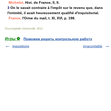
Michelet,
Hist. de France, II, II.
3
On le savait contraire à l'impôt sur le revenu que, dans
l'intimité, il avait heureusement qualifié d'inquisitorial.
France,
l'Orme du mail, t. XI, XVI, p. 198.
Encyclopédie Universelle
.
2012
.
Игры ⚽
Поможем решить контрольную работу
inquisitoire
inracontable