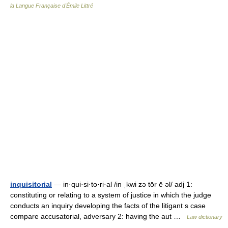
la Langue Française d'Émile Littré
inquisitorial
— in·qui·si·to·ri·al /in ˌkwi zə tōr ē əl/ adj 1:
constituting or relating to a system of justice in which the judge
conducts an inquiry developing the facts of the litigant s case
compare accusatorial, adversary 2: having the aut …
Law dictionary