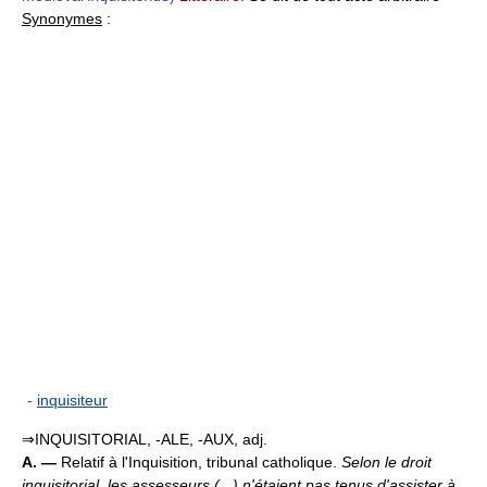
Synonymes
:
-
inquisiteur
⇒INQUISITORIAL, -ALE, -AUX, adj.
A. —
Relatif à l'Inquisition, tribunal catholique.
Selon le droit
inquisitorial, les assesseurs (...) n'étaient pas tenus d'assister à