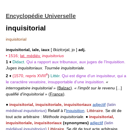
Encyclopédie Universelle
inquisitorial
inquisitorial
inquisitorial, iale, iaux
[ ɛ̃kizitɔrjal, jo ]
adj.
• 1516;
lat. médiév.
inquisitorius
1
♦
Didact.
Qui a rapport aux tribunaux, aux juges de l'Inquisition.
Juges inquisitoriaux. Tournée inquisitoriale.
e
2
♦
(1570, repris
XVIII
)
Littér.
Qui est digne d'un inquisiteur, qui a
le caractère vexatoire, insupportable d'une inquisition.
«
interrogatoire inquisitorial »
(
Balzac
)
. « l'impôt sur le revenu
[...]
qualifié d'inquisitorial »
(
France
)
.
●
inquisitorial, inquisitoriale, inquisitoriaux
adjectif
(latin
médiéval
inquisitorius
)
Relatif à l'
Inquisition
.
Littéraire.
Se dit de
tout acte arbitraire :
Méthode inquisitoriale.
●
inquisitorial,
inquisitoriale, inquisitoriaux
(synonymes)
adjectif
(latin
médiéval
inquisitorius
)
Littéraire.
Se dit de tout acte arbitraire