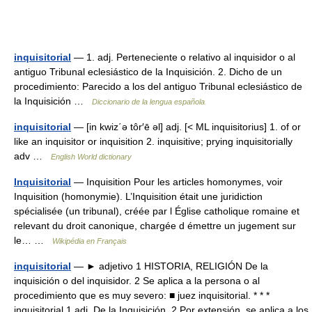
inquisitorial
— 1. adj. Perteneciente o relativo al inquisidor o al
antiguo Tribunal eclesiástico de la Inquisición. 2. Dicho de un
procedimiento: Parecido a los del antiguo Tribunal eclesiástico de
la Inquisición …
Diccionario de la lengua española
inquisitorial
— [in kwiz΄ə tôr′ē əl] adj. [< ML inquisitorius] 1. of or
like an inquisitor or inquisition 2. inquisitive; prying inquisitorially
adv …
English World dictionary
Inquisitorial
— Inquisition Pour les articles homonymes, voir
Inquisition (homonymie). L’Inquisition était une juridiction
spécialisée (un tribunal), créée par l Église catholique romaine et
relevant du droit canonique, chargée d émettre un jugement sur
le… …
Wikipédia en Français
inquisitorial
— ► adjetivo 1 HISTORIA, RELIGIÓN De la
inquisición o del inquisidor. 2 Se aplica a la persona o al
procedimiento que es muy severo: ■ juez inquisitorial. * * *
inquisitorial 1 adj. De la Inquisición. 2 Por extensión, se aplica a los